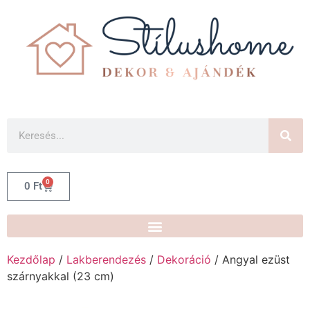
0
0
Ft
Kezdőlap
/
Lakberendezés
/
Dekoráció
/ Angyal ezüst
szárnyakkal (23 cm)