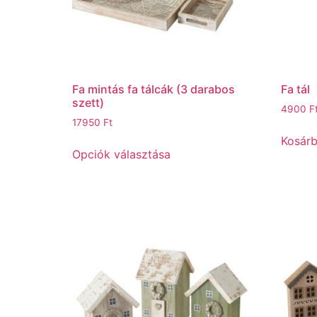
Fa mintás fa tálcák (3 darabos
Fa tál
szett)
4900
F
17950
Ft
Kosár
Opciók választása