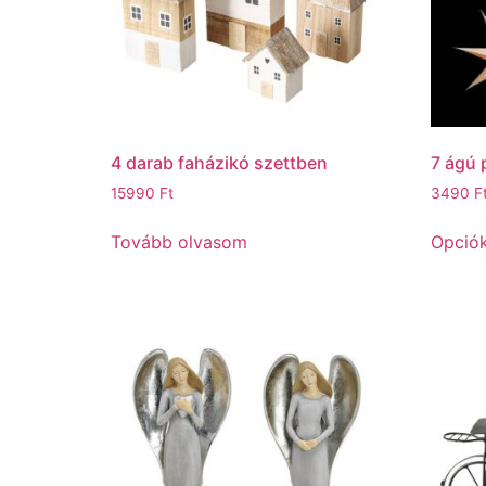
4 darab faházikó szettben
7 ágú 
15990
Ft
3490
F
Tovább olvasom
Opciók