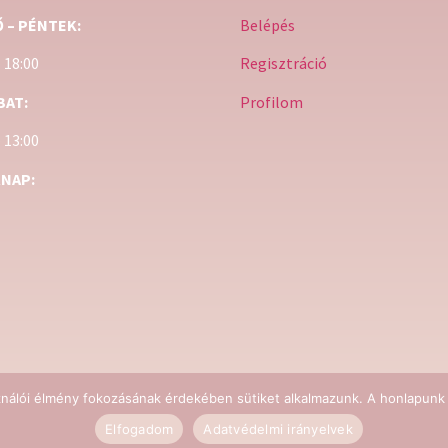
 – PÉNTEK:
Belépés
– 18:00
Regisztráció
BAT:
Profilom
– 13:00
NAP:
ználói élmény fokozásának érdekében sütiket alkalmazunk. A honlapunk 
lushome 2023 | Minden jog fenntartva | by HeadStart Consulting
Elfogadom
Adatvédelmi irányelvek