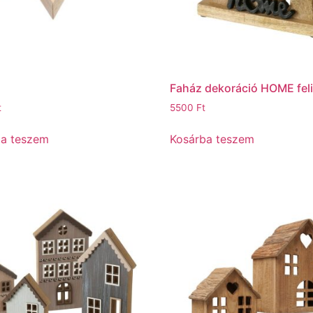
Faház dekoráció HOME feli
t
5500
Ft
ba teszem
Kosárba teszem