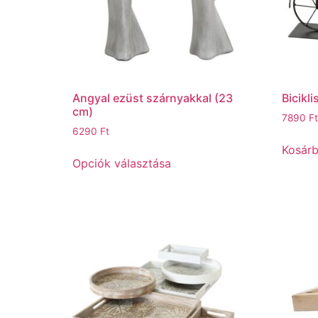
Angyal ezüst szárnyakkal (23
Bicikl
cm)
7890
Ft
6290
Ft
Kosár
Opciók választása