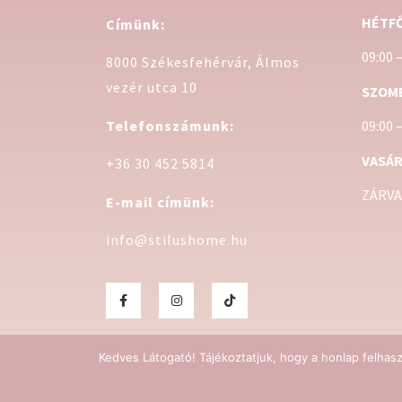
HÉTFŐ
Címünk:
09:00 
8000 Székesfehérvár, Álmos
vezér utca 10
SZOM
Telefonszámunk:
09:00 
VASÁR
+36 30 452 5814
ZÁRVA
E-mail címünk:
info@stilushome.hu
Kedves Látogató! Tájékoztatjuk, hogy a honlap felhas
@Sti