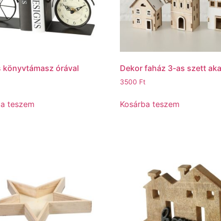
is könyvtámasz órával
Dekor faház 3-as szett ak
3500
Ft
ba teszem
Kosárba teszem