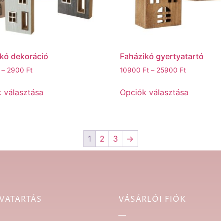
kó dekoráció
Faházikó gyertyatartó
–
2900
Ft
10900
Ft
–
25900
Ft
 választása
Opciók választása
1
2
3
→
VATARTÁS
VÁSÁRLÓI FIÓK