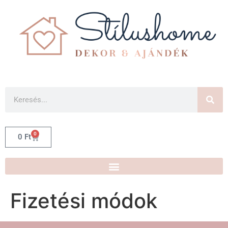
0
0
Ft
Fizetési módok