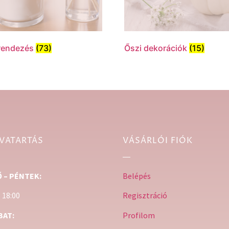
rendezés
(73)
Őszi dekorációk
(15)
VATARTÁS
VÁSÁRLÓI FIÓK
 – PÉNTEK:
Belépés
– 18:00
Regisztráció
BAT:
Profilom