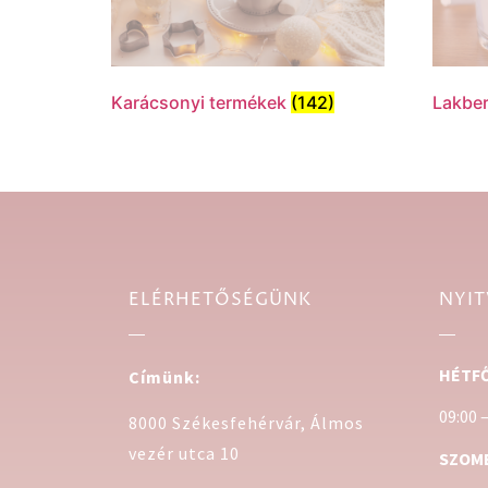
Karácsonyi termékek
(142)
Lakbe
ELÉRHETŐSÉGÜNK
NYIT
HÉTFŐ
Címünk:
09:00 
8000 Székesfehérvár, Álmos
vezér utca 10
SZOM