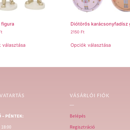
 figura
Diótörős karácsonyfadísz
Ft
2150
Ft
 választása
Opciók választása
VATARTÁS
VÁSÁRLÓI FIÓK
 – PÉNTEK:
Belépés
– 18:00
Regisztráció