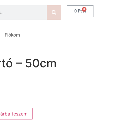
0
0
Ft
Fiókom
rtó – 50cm
árba teszem