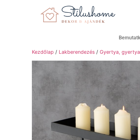
Bemutat
Kezdőlap
/
Lakberendezés
/
Gyertya, gyertya