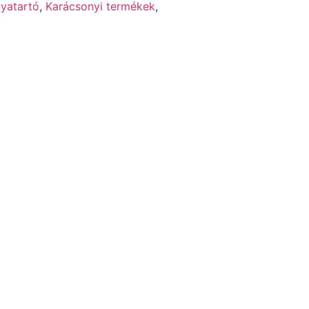
tyatartó
,
Karácsonyi termékek
,