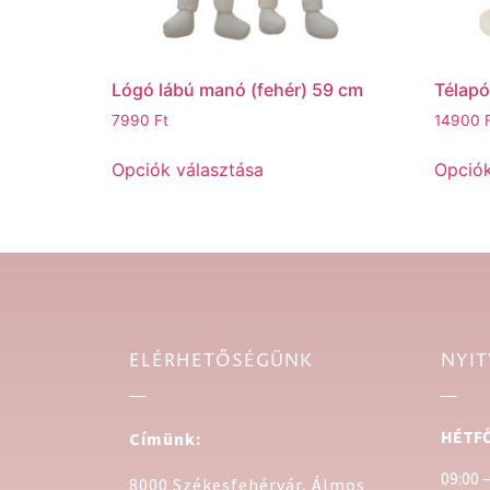
Lógó lábú manó (fehér) 59 cm
Télapó
7990
Ft
14900
Opciók választása
Opciók
ELÉRHETŐSÉGÜNK
NYIT
HÉTFŐ
Címünk:
09:00 
8000 Székesfehérvár, Álmos