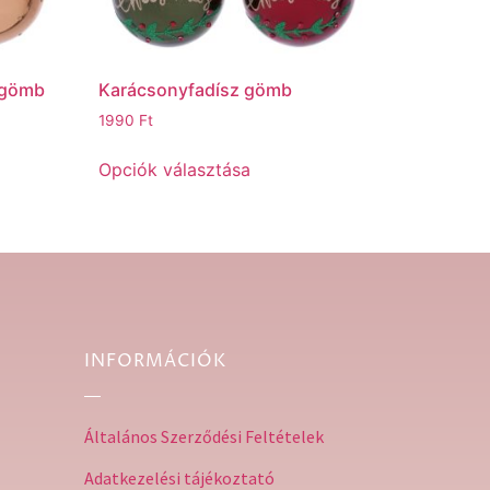
 gömb
Karácsonyfadísz gömb
1990
Ft
Opciók választása
INFORMÁCIÓK
Általános Szerződési Feltételek
Adatkezelési tájékoztató