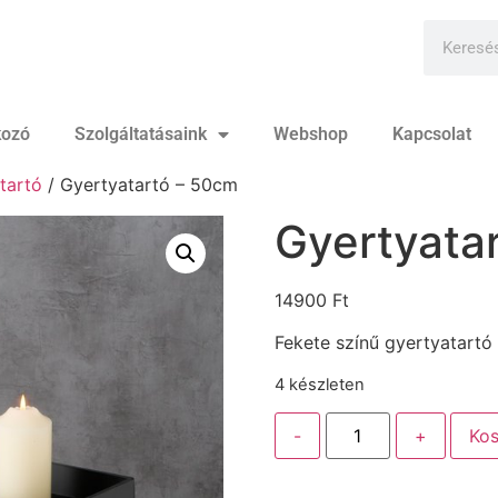
kozó
Szolgáltatásaink
Webshop
Kapcsolat
tartó
/ Gyertyatartó – 50cm
Gyertyata
14900
Ft
Fekete színű gyertyatartó
4 készleten
-
+
Kos