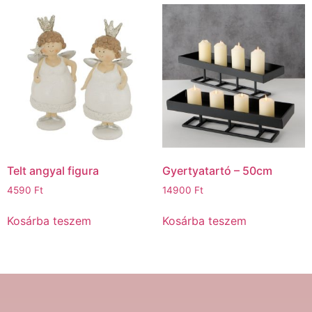
Telt angyal figura
Gyertyatartó – 50cm
4590
Ft
14900
Ft
Kosárba teszem
Kosárba teszem