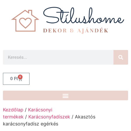
0
0
Ft
Kezdőlap
/
Karácsonyi
termékek
/
Karácsonyfadíszek
/ Akasztós
karácsonyfadísz egérkés