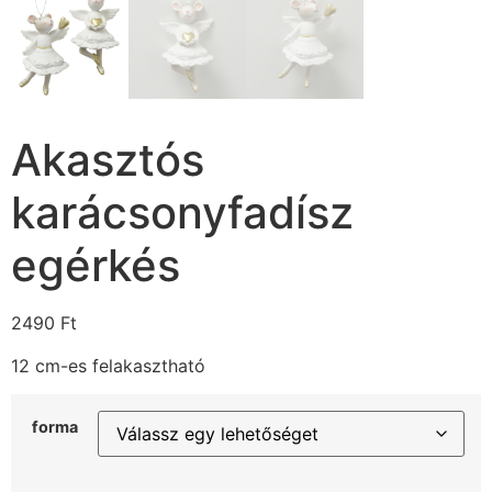
Akasztós
karácsonyfadísz
egérkés
2490
Ft
12 cm-es felakasztható
forma