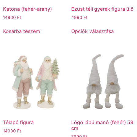
Katona (fehér-arany)
Ezüst téli gyerek figura ülő
14900
Ft
4990
Ft
Kosárba teszem
Opciók választása
Télapó figura
Lógó lábú manó (fehér) 59
cm
14900
Ft
7990
Ft