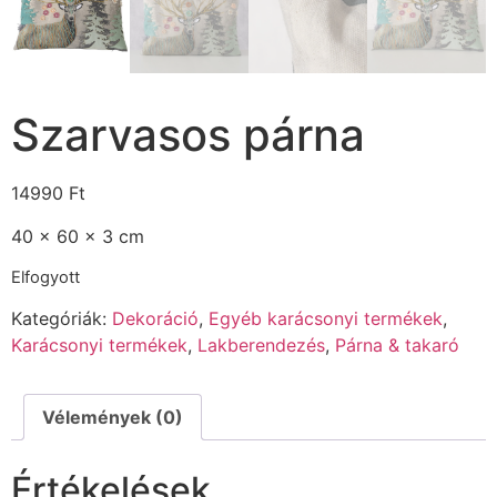
Szarvasos párna
14990
Ft
40 x 60 x 3 cm
Elfogyott
Kategóriák:
Dekoráció
,
Egyéb karácsonyi termékek
,
Karácsonyi termékek
,
Lakberendezés
,
Párna & takaró
Vélemények (0)
Értékelések