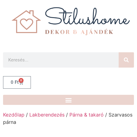
0
0
Ft
Kezdőlap
/
Lakberendezés
/
Párna & takaró
/ Szarvasos
párna