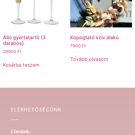
Álló gyertatartó (3
Kopogtató szív alakú
darabos)
7900
Ft
29900
Ft
Tovább olvasom
Kosárba teszem
ELÉRHETŐSÉGÜNK
Címünk: