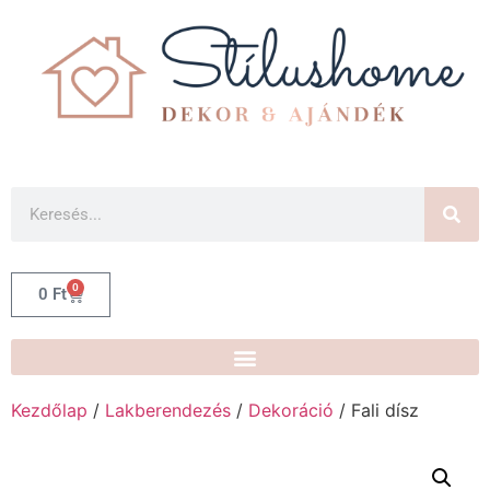
0
0
Ft
Kezdőlap
/
Lakberendezés
/
Dekoráció
/ Fali dísz