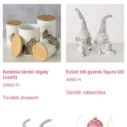
Kerámia tároló tégely
Ezüst téli gyerek figura ülő
(szett)
4990
Ft
21900
Ft
Opciók választása
Tovább olvasom