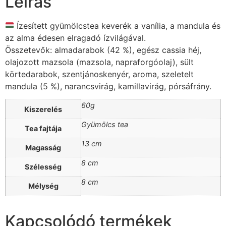
Leírás
Ízesített gyümölcstea keverék a vanília, a mandula és
az alma édesen elragadó ízvilágával.
Összetevők: almadarabok (42 %), egész cassia héj,
olajozott mazsola (mazsola, napraforgóolaj), sült
körtedarabok, szentjánoskenyér, aroma, szeletelt
mandula (5 %), narancsvirág, kamillavirág, pórsáfrány.
60g
Kiszerelés
Gyümölcs tea
Tea fajtája
13 cm
Magasság
8 cm
Szélesség
8 cm
Mélység
Kapcsolódó termékek