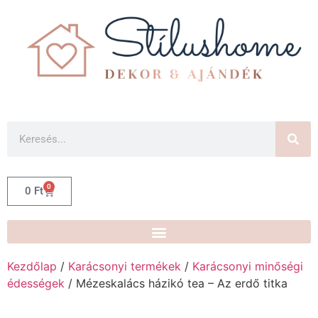
0
0
Ft
Kezdőlap
/
Karácsonyi termékek
/
Karácsonyi minőségi
édességek
/ Mézeskalács házikó tea – Az erdő titka