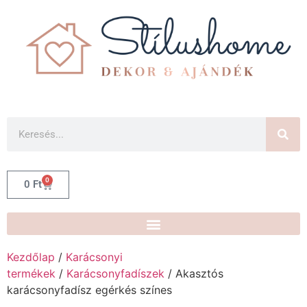
0
0
Ft
Kezdőlap
/
Karácsonyi
termékek
/
Karácsonyfadíszek
/ Akasztós
karácsonyfadísz egérkés színes