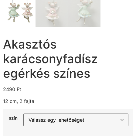
Akasztós
karácsonyfadísz
egérkés színes
2490
Ft
12 cm, 2 fajta
szín