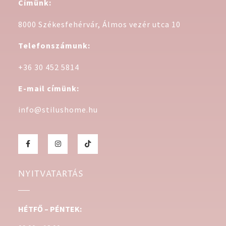
Címünk:
8000 Székesfehérvár, Álmos vezér utca 10
Telefonszámunk:
+36 30 452 5814
E-mail címünk:
info@stilushome.hu
NYITVATARTÁS
HÉTFŐ – PÉNTEK: