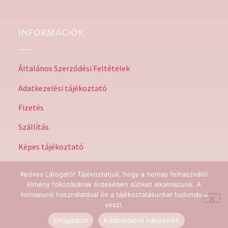
INFORMÁCIÓK
Általános Szerződési Feltételek
Adatkezelési tájékoztató
Fizetés
Szállítás
Képes tájékoztató
Kedves Látogató! Tájékoztatjuk, hogy a honlap felhasználói
élmény fokozásának érdekében sütiket alkalmazunk. A
honlapunk használatával ön a tájékoztatásunkat tudomásul
@Stilushome 2023 | Minden jog fenntartva | by HeadStart
veszi.
Consulting Kft.
Elfogadom
Adatvédelmi irányelvek