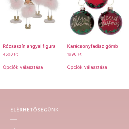
Rózsaszín angyal figura
Karácsonyfadísz gömb
4500
Ft
1990
Ft
Opciók választása
Opciók választása
ELÉRHETŐSÉGÜNK