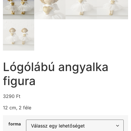
Lógólábú angyalka
figura
3290
Ft
12 cm, 2 féle
forma