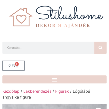
0
0
Ft
Kezdőlap
/
Lakberendezés
/
Figurák
/ Lógólábú
angyalka figura