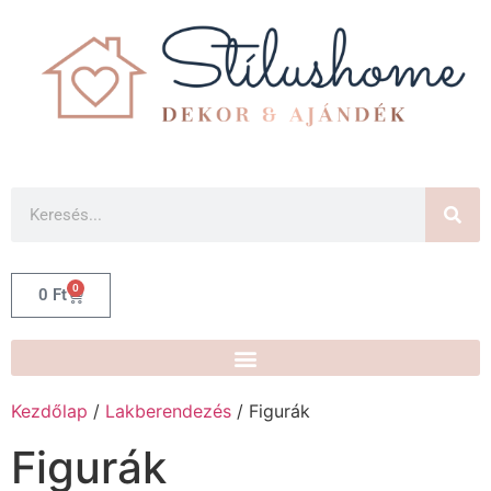
0
0
Ft
Kezdőlap
/
Lakberendezés
/ Figurák
Figurák