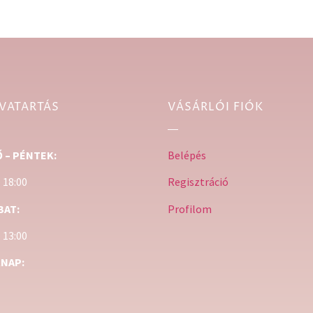
VATARTÁS
VÁSÁRLÓI FIÓK
 – PÉNTEK:
Belépés
– 18:00
Regisztráció
BAT:
Profilom
– 13:00
NAP: