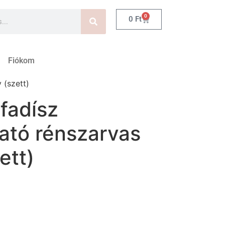
0
0
Ft
Fiókom
 (szett)
fadísz
ató rénszarvas
ett)