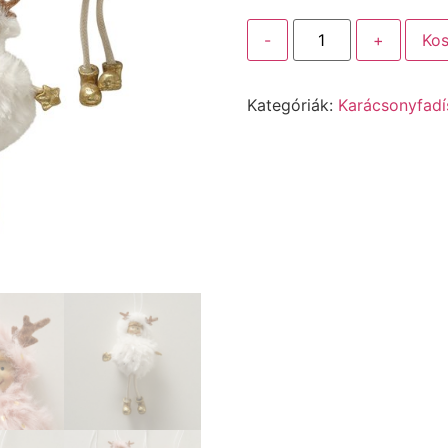
-
+
Kos
Kategóriák:
Karácsonyfadí