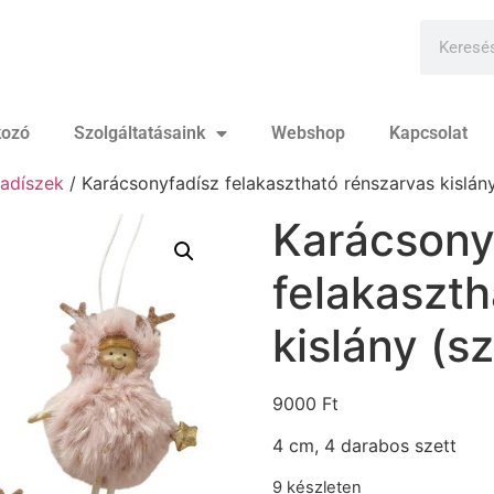
kozó
Szolgáltatásaink
Webshop
Kapcsolat
adíszek
/ Karácsonyfadísz felakasztható rénszarvas kislány
Karácsony
felakaszth
kislány (sz
9000
Ft
4 cm, 4 darabos szett
9 készleten