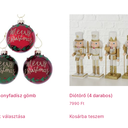
sonyfadísz gömb
Diótörő (4 darabos)
7990
Ft
 választása
Kosárba teszem