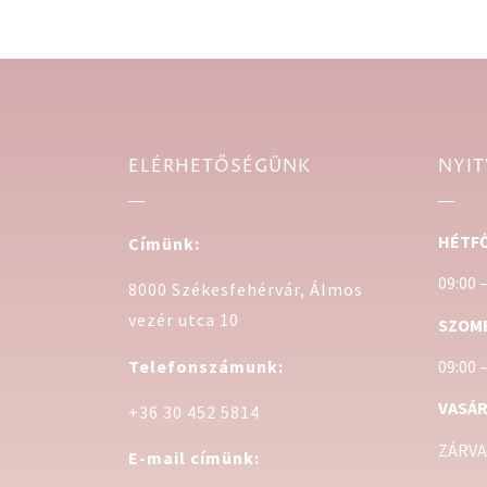
ELÉRHETŐSÉGÜNK
NYIT
HÉTFŐ
Címünk:
09:00 
8000 Székesfehérvár, Álmos
vezér utca 10
SZOM
Telefonszámunk:
09:00 
VASÁR
+36 30 452 5814
ZÁRVA
E-mail címünk: