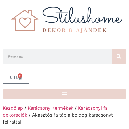
0
0
Ft
Kezdőlap
/
Karácsonyi termékek
/
Karácsonyi fa
dekorációk
/ Akasztós fa tábla boldog karácsonyt
felirattal