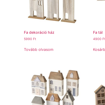
Fa dekoráció ház
Fa tál
5990
Ft
4900
F
Tovább olvasom
Kosár