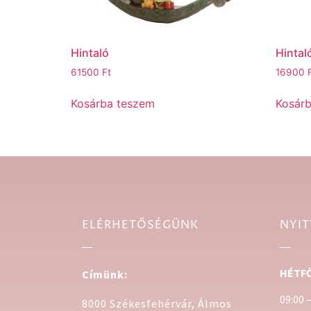
Hintaló
Hintal
61500
Ft
16900
Kosárba teszem
Kosár
ELÉRHETŐSÉGÜNK
NYIT
HÉTFŐ
Címünk:
09:00 
8000 Székesfehérvár, Álmos