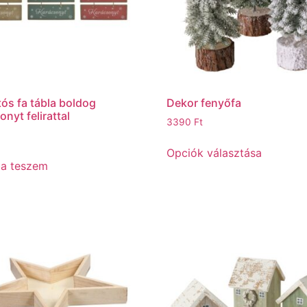
ós fa tábla boldog
Dekor fenyőfa
nyt felirattal
3390
Ft
Opciók választása
ba teszem