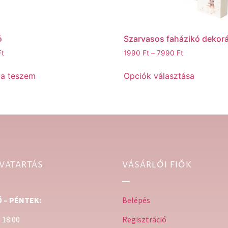
ó
Szarvasos faházikó dekor
Ft
1990
Ft
–
7990
Ft
ba teszem
Opciók választása
VATARTÁS
VÁSÁRLÓI FIÓK
 – PÉNTEK:
Belépés
– 18:00
Regisztráció