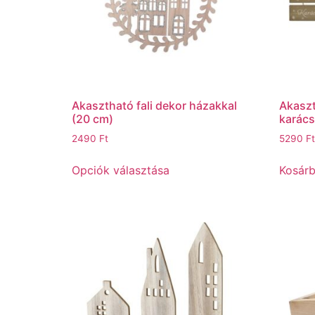
Akasztható fali dekor házakkal
Akaszt
(20 cm)
karácso
2490
Ft
5290
Ft
Opciók választása
Kosár