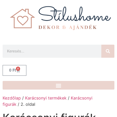
0
0
Ft
Kezdőlap
/
Karácsonyi termékek
/
Karácsonyi
figurák
/ 2. oldal