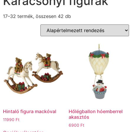
Karácsonyi figurák
17–32 termék, összesen 42 db
Hintaló figura mackóval
Hőlégballon hóemberrel
akasztós
11990
Ft
6900
Ft