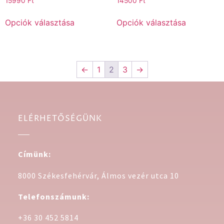
15990
Ft
14500
Ft
Opciók választása
Opciók választása
←
1
2
3
→
ELÉRHETŐSÉGÜNK
Címünk:
8000 Székesfehérvár, Álmos vezér utca 10
Telefonszámunk:
+36 30 452 5814