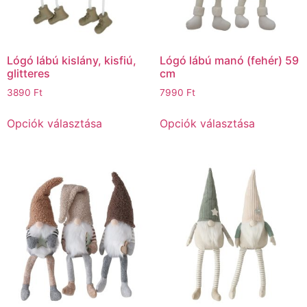
Lógó lábú kislány, kisfiú,
Lógó lábú manó (fehér) 59
glitteres
cm
3890
Ft
7990
Ft
Opciók választása
Opciók választása