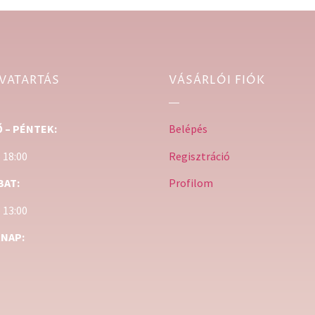
VATARTÁS
VÁSÁRLÓI FIÓK
 – PÉNTEK:
Belépés
– 18:00
Regisztráció
BAT:
Profilom
– 13:00
NAP: