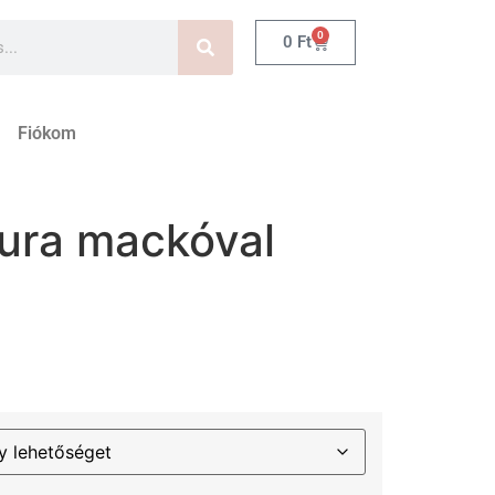
0
0
Ft
Fiókom
gura mackóval