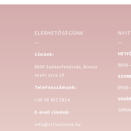
ELÉRHETŐSÉGÜNK
NYIT
HÉTFŐ
Címünk:
09:00 
8000 Székesfehérvár, Álmos
vezér utca 10
SZOM
Telefonszámunk:
09:00 
VASÁR
+36 30 452 5814
ZÁRVA
E-mail címünk:
info@stilushome.hu