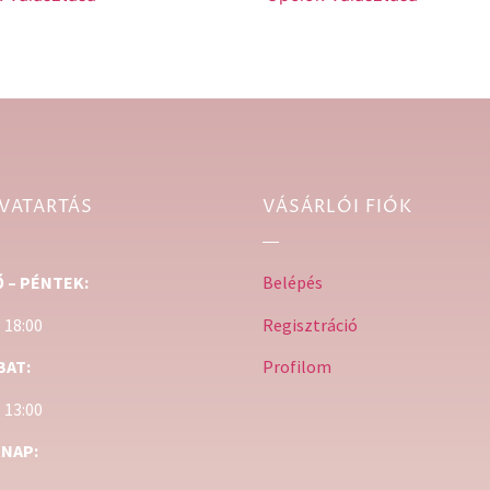
VATARTÁS
VÁSÁRLÓI FIÓK
 – PÉNTEK:
Belépés
– 18:00
Regisztráció
BAT:
Profilom
– 13:00
NAP: