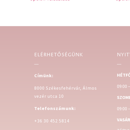
ELÉRHETŐSÉGÜNK
NYIT
HÉTFŐ
Címünk:
09:00 
8000 Székesfehérvár, Álmos
vezér utca 10
SZOM
Telefonszámunk:
09:00 
VASÁR
+36 30 452 5814