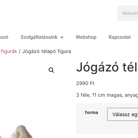
kozó
Szolgáltatásaink
Webshop
Kapcsolat
 figurák
/ Jógázó télapó figura
Jógázó tél
2990
Ft
3 féle, 11 cm magas, any
forma