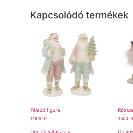
Kapcsolódó termékek
Télapó figura
Rózsas
14900
Ft
4500
F
Opciók választása
Opciók