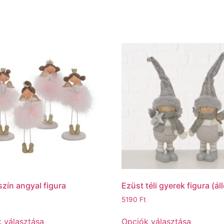
zín angyal figura
Ezüst téli gyerek figura (ál
t
5190
Ft
 választása
Opciók választása