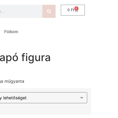
0
0
Ft
Fiókom
apó figura
aga műgyanta