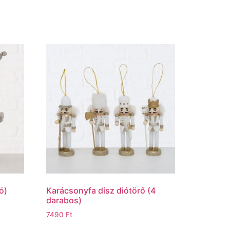
ló)
Karácsonyfa dísz diótörő (4
darabos)
7490
Ft