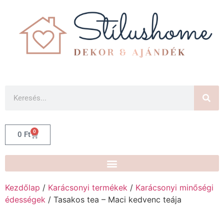
0
0
Ft
Kezdőlap
/
Karácsonyi termékek
/
Karácsonyi minőségi
édességek
/ Tasakos tea – Maci kedvenc teája