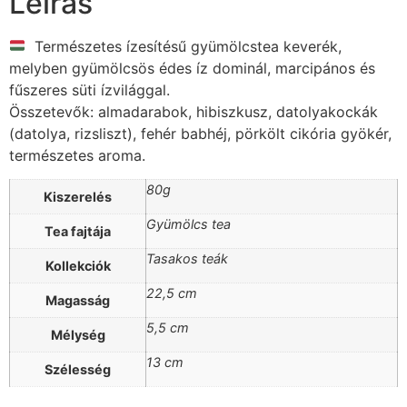
Leírás
Természetes ízesítésű gyümölcstea keverék,
melyben gyümölcsös édes íz dominál, marcipános és
fűszeres süti ízvilággal.
Összetevők: almadarabok, hibiszkusz, datolyakockák
(datolya, rizsliszt), fehér babhéj, pörkölt cikória gyökér,
természetes aroma.
80g
Kiszerelés
Gyümölcs tea
Tea fajtája
Tasakos teák
Kollekciók
22,5 cm
Magasság
5,5 cm
Mélység
13 cm
Szélesség