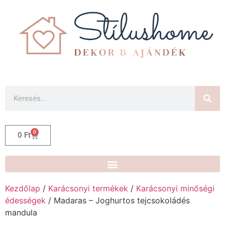
0
0
Ft
Kezdőlap
/
Karácsonyi termékek
/
Karácsonyi minőségi
édességek
/ Madaras – Joghurtos tejcsokoládés
mandula