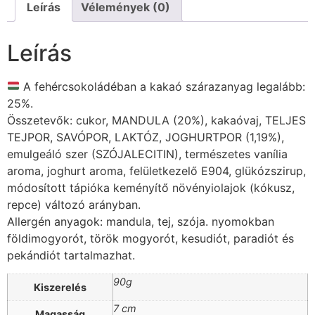
Leírás
Vélemények (0)
Leírás
A fehércsokoládéban a kakaó szárazanyag legalább:
25%.
Összetevők: cukor, MANDULA (20%), kakaóvaj, TELJES
TEJPOR, SAVÓPOR, LAKTÓZ, JOGHURTPOR (1,19%),
emulgeáló szer (SZÓJALECITIN), természetes vanília
aroma, joghurt aroma, felületkezelő E904, glükózszirup,
módosított tápióka keményítő növényiolajok (kókusz,
repce) változó arányban.
Allergén anyagok: mandula, tej, szója. nyomokban
földimogyorót, török mogyorót, kesudiót, paradiót és
pekándiót tartalmazhat.
90g
Kiszerelés
7 cm
Magasság