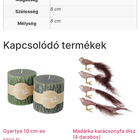
8 cm
Szélesség
8 cm
Mélység
Kapcsolódó termékek
Gyertya 10 cm-es
Madárka karácsonyfa dísz
(4 darabos)
6900
Ft