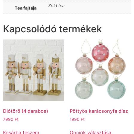
Zöld tea
Tea fajtája
Kapcsolódó termékek
Diótörő (4 darabos)
Pöttyös karácsonyfa dísz
7990
Ft
1990
Ft
Kosárba teszem
Opciók választása