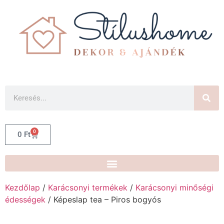
0
0
Ft
Kezdőlap
/
Karácsonyi termékek
/
Karácsonyi minőségi
édességek
/ Képeslap tea – Piros bogyós