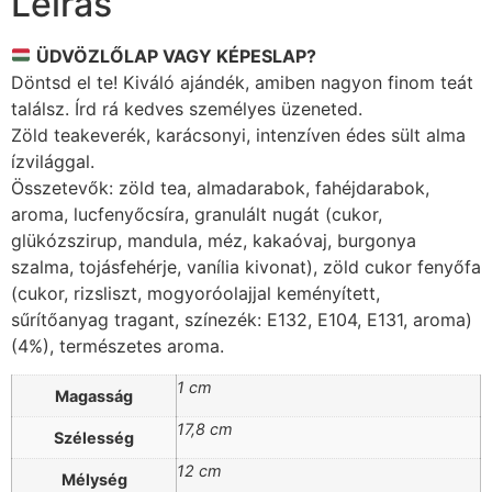
Leírás
ÜDVÖZLŐLAP VAGY KÉPESLAP?
Döntsd el te! Kiváló ajándék, amiben nagyon finom teát
találsz. Írd rá kedves személyes üzeneted.
Zöld teakeverék, karácsonyi, intenzíven édes sült alma
ízvilággal.
Összetevők: zöld tea, almadarabok, fahéjdarabok,
aroma, lucfenyőcsíra, granulált nugát (cukor,
glükózszirup, mandula, méz, kakaóvaj, burgonya
szalma, tojásfehérje, vanília kivonat), zöld cukor fenyőfa
(cukor, rizsliszt, mogyoróolajjal keményített,
sűrítőanyag tragant, színezék: E132, E104, E131, aroma)
(4%), természetes aroma.
1 cm
Magasság
17,8 cm
Szélesség
12 cm
Mélység