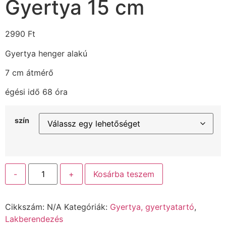
Gyertya 15 cm
2990
Ft
Gyertya henger alakú
7 cm átmérő
égési idő 68 óra
szín
-
+
Kosárba teszem
Cikkszám:
N/A
Kategóriák:
Gyertya, gyertyatartó
,
Lakberendezés