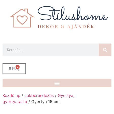
0
0
Ft
Kezdőlap
/
Lakberendezés
/
Gyertya,
gyertyatartó
/ Gyertya 15 cm