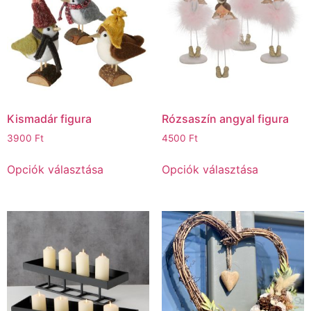
Kismadár figura
Rózsaszín angyal figura
3900
Ft
4500
Ft
Opciók választása
Opciók választása