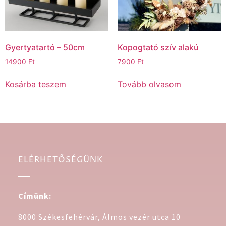
Gyertyatartó – 50cm
Kopogtató szív alakú
14900
Ft
7900
Ft
Kosárba teszem
Tovább olvasom
ELÉRHETŐSÉGÜNK
Címünk:
8000 Székesfehérvár, Álmos vezér utca 10