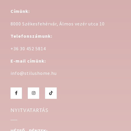
Címünk:
8000 Székesfehérvár, Álmos vezér utca 10
Telefonszámunk:
+36 30 452 5814
E-mail címünk:
info@stilushome.hu
NYITVATARTÁS
HÉTFŐ – PÉNTEK: