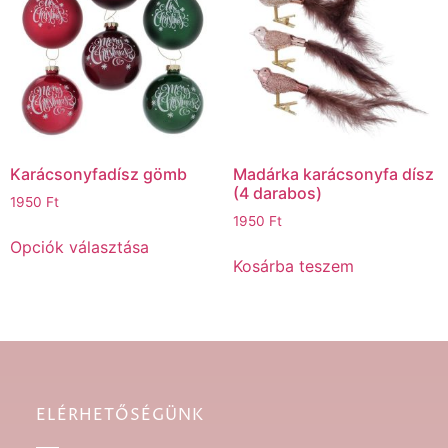
Karácsonyfadísz gömb
Madárka karácsonyfa dísz
(4 darabos)
1950
Ft
1950
Ft
Opciók választása
Kosárba teszem
ELÉRHETŐSÉGÜNK