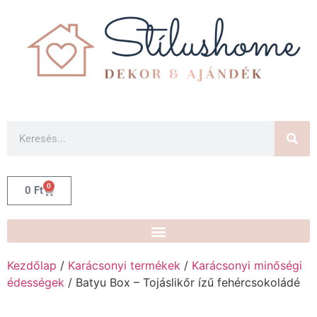
0
0
Ft
Kezdőlap
/
Karácsonyi termékek
/
Karácsonyi minőségi
édességek
/ Batyu Box – Tojáslikőr ízű fehércsokoládé