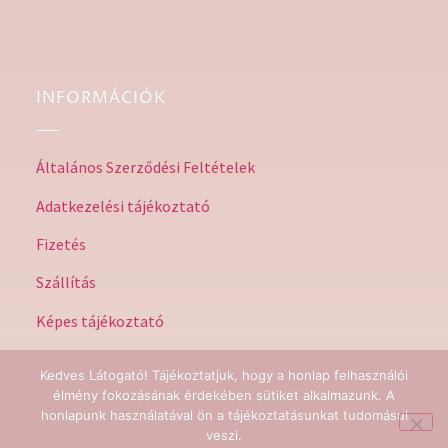
INFORMÁCIÓK
Általános Szerződési Feltételek
Adatkezelési tájékoztató
Fizetés
Szállítás
Képes tájékoztató
Kedves Látogató! Tájékoztatjuk, hogy a honlap felhasználói
élmény fokozásának érdekében sütiket alkalmazunk. A
honlapunk használatával ön a tájékoztatásunkat tudomásul
@Stilushome 2023 | Minden jog fenntartva | by HeadStart
veszi.