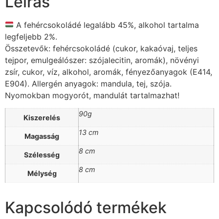
Leírás
A fehércsokoládé legalább 45%, alkohol tartalma
legfeljebb 2%.
Összetevők: fehércsokoládé (cukor, kakaóvaj, teljes
tejpor, emulgeálószer: szójalecitin, aromák), növényi
zsír, cukor, víz, alkohol, aromák, fényezőanyagok (E414,
E904). Allergén anyagok: mandula, tej, szója.
Nyomokban mogyorót, mandulát tartalmazhat!
90g
Kiszerelés
13 cm
Magasság
8 cm
Szélesség
8 cm
Mélység
Kapcsolódó termékek